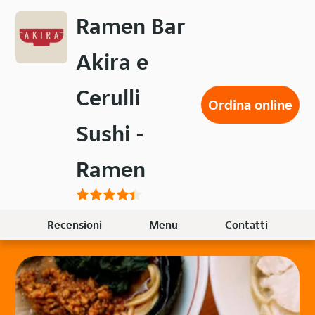
Passa
Ramen Bar
al
contenuto
Akira e
principale
Cerulli
Ordina online
Sushi -
Ramen
Recensioni
Menu
Contatti